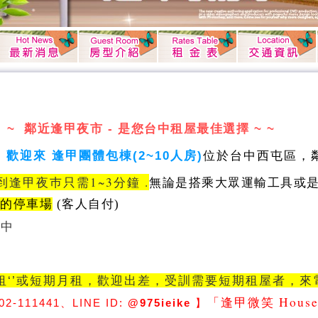
 ~ 鄰近逢甲夜市 - 是您台中租屋最佳選擇 ~ ~
」
歡迎來 逢甲團體包棟(
2~10人房
)
位於台中西屯區，
到逢甲夜巿只需1~3分鐘 .
無論是搭乘大眾運輸工具或
合的停車場
(客人自付)
惠中
週租‘’或短期月租，歡迎出差，受訓需要短期租屋者，
「逢甲微笑 Hous
02-111441
、LINE ID:
@975ieike
】