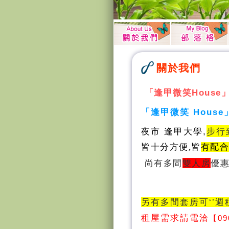
關於我們
「逢甲微笑House」
「逢甲微笑 House
步行
夜市 逢甲大學,
皆十分方便,皆
有配
尚有多間
雙人房
優
另有多間套房可‘’
租屋需求請電洽
【
09