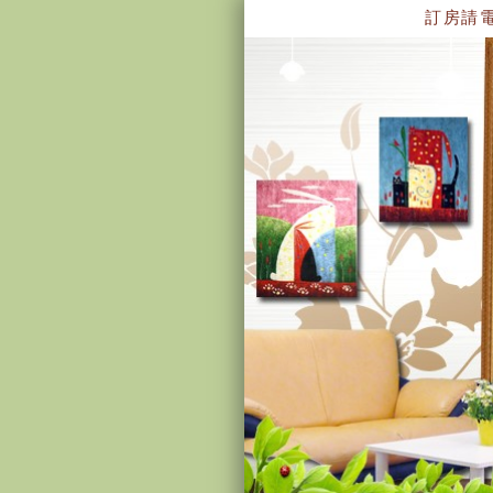
訂房請電洽【09