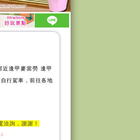
鄰近逢甲麥當勞 逢甲
是自行駕車，前往各地
來電洽詢，謝謝！
e」