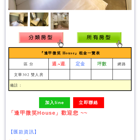
『逢甲微笑 House』租金一覽表
週.~週.
定金
坪數
區 分
網路
文華302 雙人房
備註：
加入line
立即聯絡
「逢甲微笑House」歡迎您 ~~
【匯款資訊】