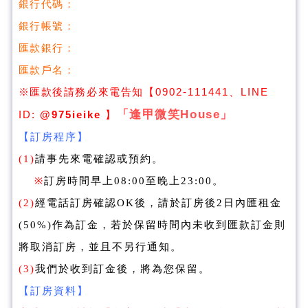
銀行代碼：
銀行帳號：
匯款銀行：
匯款戶名：
※匯款後請務必來電告知
【
0902-111441
、LINE
「逢甲微笑House」
ID:
@975ieike
】
【訂房程序】
(1)
請事先來電確認或預約。
※
訂房時間早上08:00至晚上23:00。
訂房
訂房
(2)
經電話
確認OK後，請於
後2日內匯租金
(50%)作為訂金，若於保留時間內未收到匯款訂金則
訂房
將取消
，並且不另行通知。
(3)
我們於收到訂金後，將為您保留。
【訂房資料】