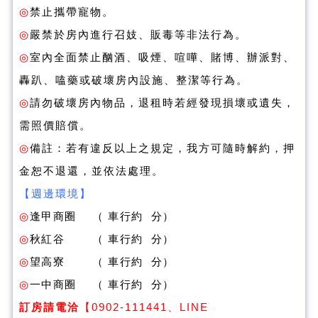
◎
禁止攜帶寵物。
◎
嚴禁於房內進行召妓、販毒等非法行為。
◎
室內全面禁止酗酒、吸煙、喧嘩、賭博、辦派對、
轟趴、嗑藥或破壞房內設施、整潔等行為。
◎
請勿破壞房內物品，退租時若經發現損壞或遺失，
需照價賠償。
◎
備註：若有違反以上之規定，我方可隨時解約，押
金恕不退還，並依法處理。
【週邊環境】
◎
逢甲商圈 （ 車行約 分）
◎
秋紅谷 （ 車行約 分）
◎
望高寮 （ 車行約 分）
◎
一中商圈 （ 車行約 分）
訂房請
電洽
【
0902-111441
、LINE