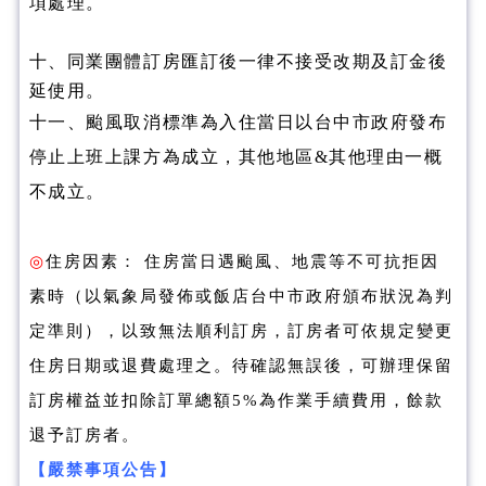
項處理。
十、同業團體訂房匯訂後一律不接受改期及訂金後
延使用。
十一、颱風取消標準為入住當日以台中市政府發布
停止上班上課方為成立，其他地區&其他理由一概
不成立。
◎
住房因素： 住房當日遇颱風、地震等不可抗拒因
素時（以氣象局發佈或飯店台中市政府頒布狀況為判
定準則），以致無法順利訂房，訂房者可依規定變更
住房日期或退費處理之。待確認無誤後，可辦理保留
為作業手續費用，餘款
訂房權益並扣除訂單總額5%
退予訂房者。
【嚴禁事項公告】