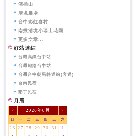
酒桶山
清境農場
台中彩虹眷村
南投清境小瑞士花園
更多文章...
好站連結
台灣高鐵台中站
台灣鐵路台中站
台灣台中朝馬轉運站(客運)
台南民宿
墾丁民宿
月曆
2026年8月
<
>
日
一
二
三
四
五
六
26
27
28
29
30
31
1