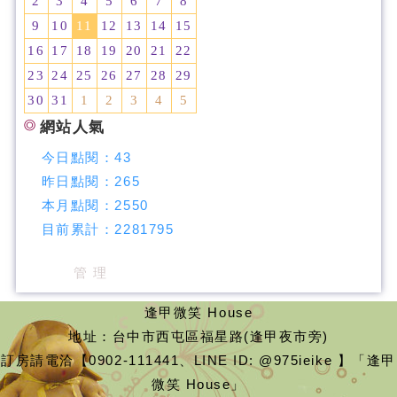
2
3
4
5
6
7
8
9
10
11
12
13
14
15
16
17
18
19
20
21
22
23
24
25
26
27
28
29
30
31
1
2
3
4
5
網站人氣
今日點閱：
43
昨日點閱：
265
本月點閱：
2550
目前累計：
2281795
管 理
逢甲微笑 House
地址：台中市西屯區福星路(逢甲夜市旁)
訂房請電洽【0902-111441、LINE ID: @975ieike 】「逢甲
微笑 House」