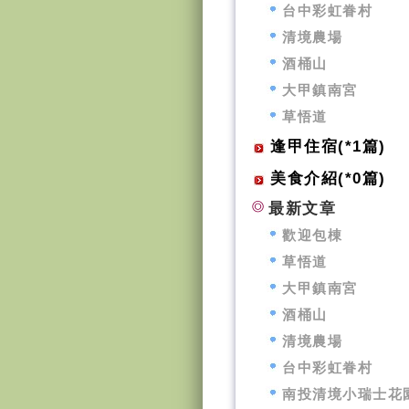
台中彩虹眷村
清境農場
酒桶山
大甲鎮南宮
草悟道
逢甲住宿(*1篇)
美食介紹(*0篇)
最新文章
歡迎包棟
草悟道
大甲鎮南宮
酒桶山
清境農場
台中彩虹眷村
南投清境小瑞士花