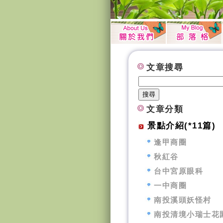
文章搜尋
文章分類
景點介紹(*11篇)
逢甲商圈
秋紅谷
台中宮原眼科
一中商圈
南投溪頭妖怪村
南投清境小瑞士花