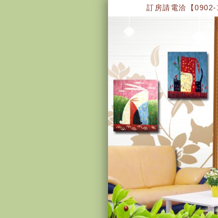
訂房請電洽【0902-1114